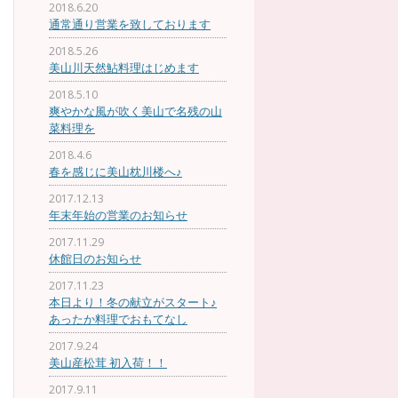
2018.6.20
通常通り営業を致しております
2018.5.26
美山川天然鮎料理はじめます
2018.5.10
爽やかな風が吹く美山で名残の山
菜料理を
2018.4.6
春を感じに美山枕川楼へ♪
2017.12.13
年末年始の営業のお知らせ
2017.11.29
休館日のお知らせ
2017.11.23
本日より！冬の献立がスタート♪
あったか料理でおもてなし
2017.9.24
美山産松茸 初入荷！！
2017.9.11