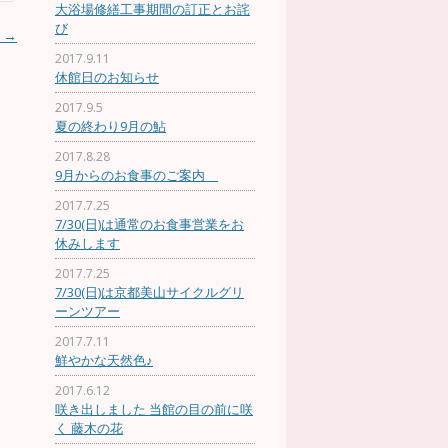
大浴場修繕工事期間の訂正とお詫
び
花
→
2017.9.11
休館日のお知らせ
2017.9.5
夏の終わり9月の鮎
2017.8.28
9月からのお食事のご案内
2017.7.25
7/30(日)は通常のお食事営業をお
休みします
2017.7.25
7/30(日)は京都美山サイクルグリ
ーンツアー
2017.7.11
鮮やかな天然色♪
2017.6.12
咲き出しました 当館の目の前に咲
く 藤木の花