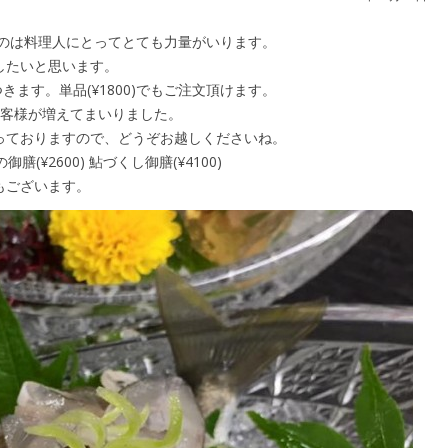
のは料理人にとってとて
も力量がいります。
し
たいと思います。
につきます。単品(¥1800)でもご注文頂けます。
お客様が増えてまいりま
した。
っておりますので、どう
ぞお越しくださいね。
御膳(¥2600) 鮎づくし御膳(¥4100)
もございます。