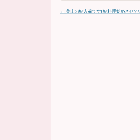
←
美山の鮎入荷です! 鮎料理始めさせて
投稿ナビゲーション