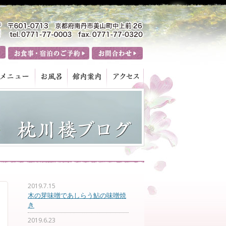
2019.7.15
木の芽味噌であしらう鮎の味噌焼
き
2019.6.23