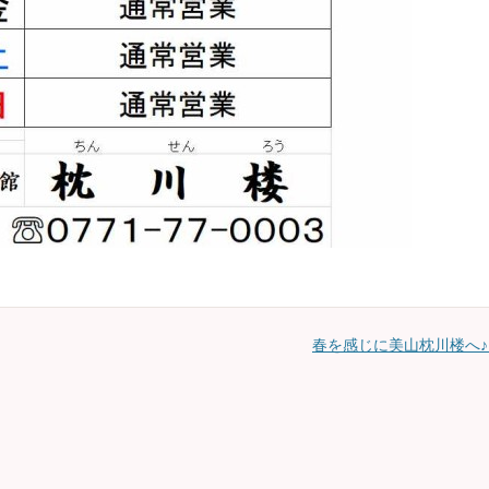
春を感じに美山枕川楼へ