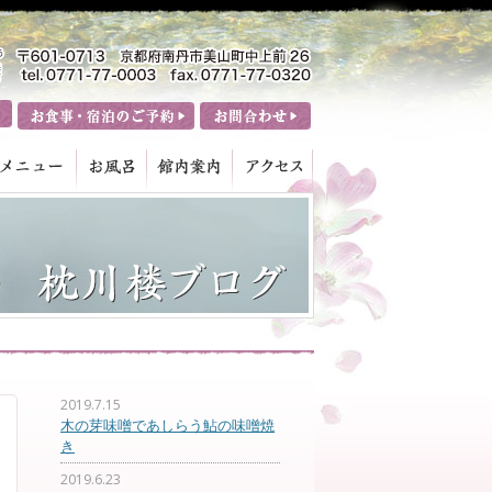
2019.7.15
木の芽味噌であしらう鮎の味噌焼
き
2019.6.23