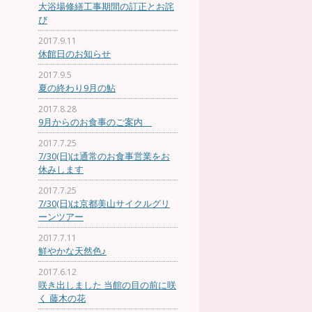
大浴場修繕工事期間の訂正とお詫
び
2017.9.11
休館日のお知らせ
2017.9.5
夏の終わり9月の鮎
2017.8.28
9月からのお食事のご案内
2017.7.25
7/30(日)は通常のお食事営業をお
休みします
2017.7.25
7/30(日)は京都美山サイクルグリ
ーンツアー
2017.7.11
鮮やかな天然色♪
2017.6.12
咲き出しました 当館の目の前に咲
く 藤木の花