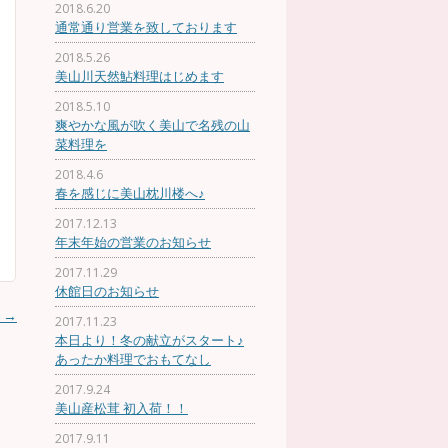
2018.6.20
通常通り営業を致しております
2018.5.26
美山川天然鮎料理はじめます
2018.5.10
爽やかな風が吹く美山で名残の山
菜料理を
2018.4.6
春を感じに美山枕川楼へ♪
2017.12.13
年末年始の営業のお知らせ
2017.11.29
休館日のお知らせ
♪
→
2017.11.23
本日より！冬の献立がスタート♪
あったか料理でおもてなし
2017.9.24
美山産松茸 初入荷！！
2017.9.11