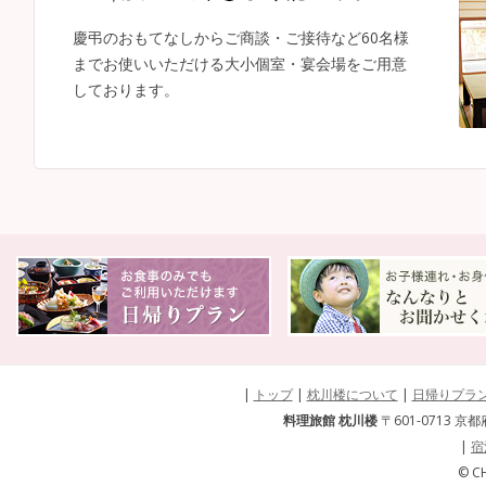
慶弔のおもてなしからご商談・ご接待など60名様
までお使いいただける大小個室・宴会場をご用意
しております。
|
トップ
|
枕川楼について
|
日帰りプラ
料理旅館 枕川楼
〒601-0713 京都
|
宿
© CH