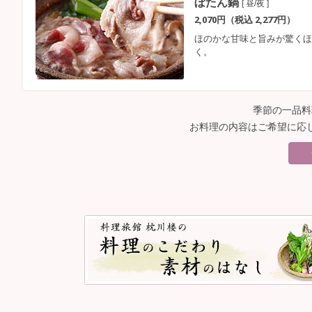
ぼたん鍋
[ 昼/夜 ]
2,070円（税込 2,277円）
ほのかな甘味と旨みが驚くほ
く。
季節の一品
お料理の内容はご希望に応