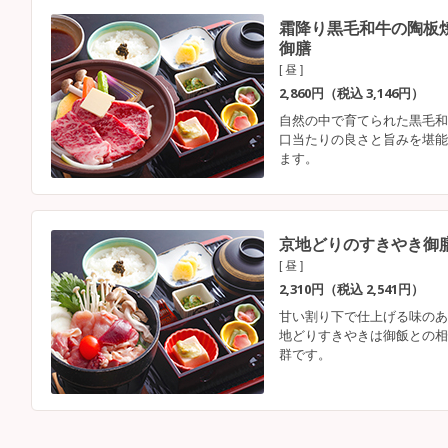
霜降り黒毛和牛の陶板
御膳
[ 昼 ]
2,860円（税込 3,146円）
自然の中で育てられた黒毛和
口当たりの良さと旨みを堪能
ます。
京地どりのすきやき御
[ 昼 ]
2,310円（税込 2,541円）
甘い割り下で仕上げる味のあ
地どりすきやきは御飯との相
群です。