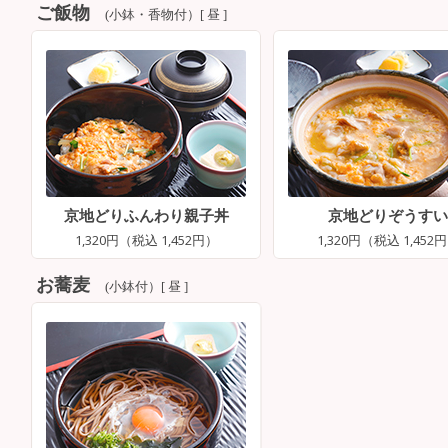
ご飯物
(小鉢・香物付）[ 昼 ]
京地どりふんわり親子丼
京地どりぞうすい
1,320円（税込 1,452円）
1,320円（税込 1,452
お蕎麦
(小鉢付）[ 昼 ]