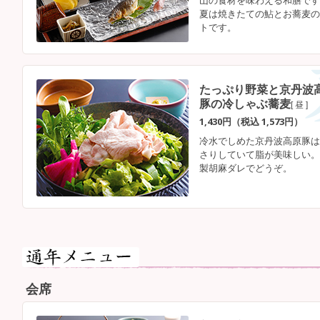
山の食材を味わえる和膳です
夏は焼きたての鮎とお蕎麦の
トです。
たっぷり野菜と京丹波
豚の冷しゃぶ蕎麦
[ 昼 ]
1,430円（税込 1,573円）
冷水でしめた京丹波高原豚は
さりしていて脂が美味しい。
製胡麻ダレでどうぞ。
会席