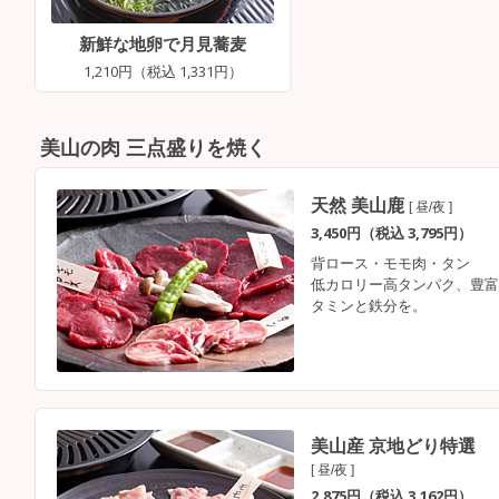
新鮮な地卵で月見蕎麦
1,210円（税込 1,331円）
美山の肉 三点盛りを焼く
天然 美山鹿
[ 昼/夜 ]
3,450円（税込 3,795円）
背ロース・モモ肉・タン
低カロリー高タンパク、豊富
タミンと鉄分を。
美山産 京地どり特選
[ 昼/夜 ]
2,875円（税込 3,162円）