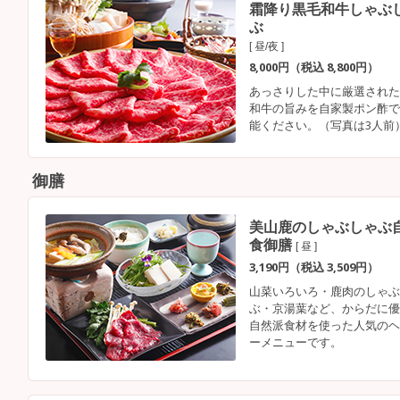
霜降り黒毛和牛しゃぶ
ぶ
[ 昼/夜 ]
8,000円（税込 8,800円）
あっさりした中に厳選された
和牛の旨みを自家製ポン酢で
能ください。（写真は3人前
御膳
美山鹿のしゃぶしゃぶ
食御膳
[ 昼 ]
3,190円（税込 3,509円）
山菜いろいろ・鹿肉のしゃぶ
ぶ・京湯葉など、からだに優
自然派食材を使った人気のヘ
ーメニューです。