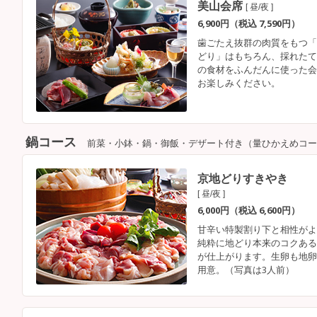
美山会席
[ 昼/夜 ]
6,900円（税込 7,590円）
歯ごたえ抜群の肉質をもつ「
どり」はもちろん、採れたて
の食材をふんだんに使った会
お楽しみください。
鍋コース
前菜・小鉢・鍋・御飯・デザート付き（量ひかえめコー
京地どりすきやき
[ 昼/夜 ]
6,000円（税込 6,600円）
甘辛い特製割り下と相性がよ
純粋に地どり本来のコクある
が仕上がります。生卵も地卵
用意。（写真は3人前）