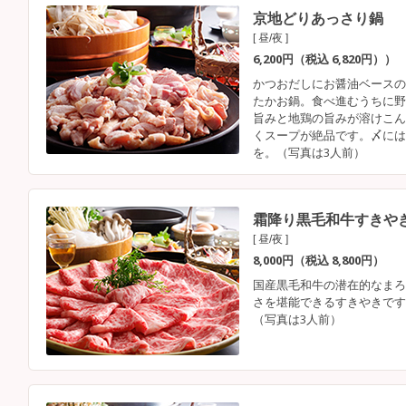
京地どりあっさり鍋
[ 昼/夜 ]
6,200円（税込 6,820円））
かつおだしにお醤油ベースの
たかお鍋。食べ進むうちに野
旨みと地鶏の旨みが溶けこん
くスープが絶品です。〆には
を。（写真は3人前）
霜降り黒毛和牛すきや
[ 昼/夜 ]
8,000円（税込 8,800円）
国産黒毛和牛の潜在的なまろ
さを堪能できるすきやきです
（写真は3人前）